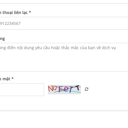
 thoại liên lạc *
ung
o mật *