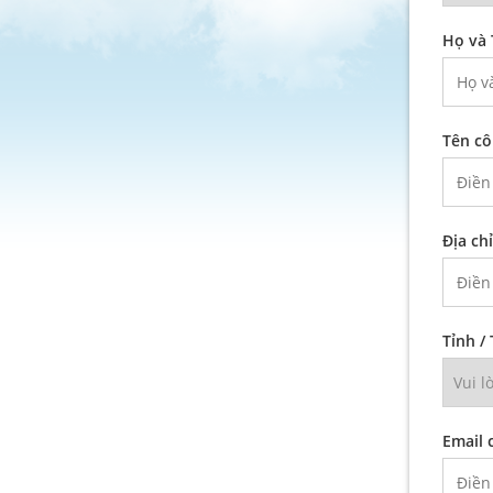
Họ và 
Tên cô
Địa ch
Tỉnh /
Email 