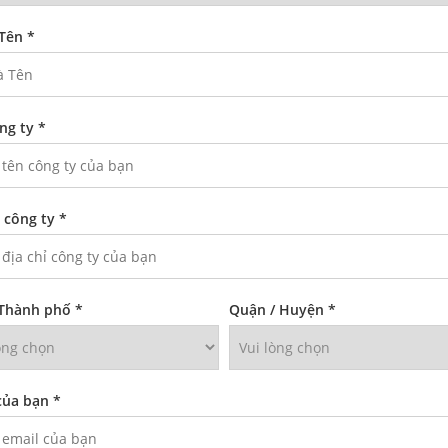
Tên *
ng ty *
ỉ công ty *
 Thành phố *
Quận / Huyện *
của bạn *