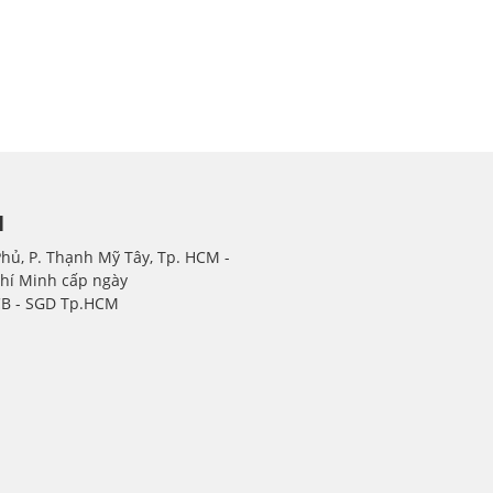
H
Phủ, P. Thạnh Mỹ Tây, Tp. HCM -
Chí Minh cấp ngày
CB - SGD Tp.HCM