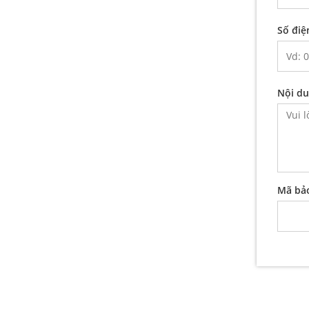
Số điện
Nội d
Mã bả