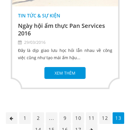
TIN TỨC & SỰ KIỆN
Ngày hội ẩm thực Pan Services
2016
29/03/2016
Đây là dịp giao lưu học hỏi lẫn nhau về công
việc cũng như tạo mái ấm hậu...
XEM THÊM
1
2
...
9
10
11
12
13
14
15
16
17