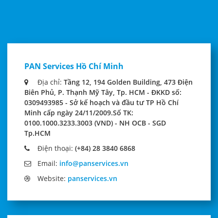
PAN Services Hồ Chí Minh
Địa chỉ:
Tầng 12, 194 Golden Building, 473 Điện
Biên Phủ, P. Thạnh Mỹ Tây, Tp. HCM - ÐKKD số:
0309493985 - Sở kế hoạch và đầu tư TP Hồ Chí
Minh cấp ngày 24/11/2009.Số TK:
0100.1000.3233.3003 (VND) - NH OCB - SGD
Tp.HCM
Điện thoại:
(+84) 28 3840 6868
Email:
info@panservices.vn
Website:
panservices.vn