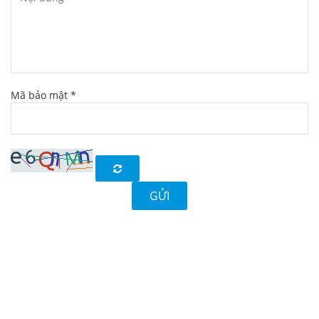
Mã bảo mật *
GỬI