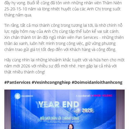
đầy hy vọng. Buổi lễ cũng đã tôn vinh những nhân viên Thâm Niên
25-20-15-10 năm và lòng nhiệt huyết của các Anh Chị trong suốt
tháng năm qua.
Tin rằng, tất cả mọi thành công trong tương lai tới, là nhờ chính nỗ
lực ngày hôm nay của Anh Chị cùng tập thể luôn kể vai sát cánh.
Xin chân thành tri ân đội ngũ nhân viên Pan Services - những thiên
thần áo xanh, luôn hết mình trong công việc, giữ vững phương
châm trao gửi giá trị tốt đẹp đến với Khách hàng và cộng đồng.
Hãy cùng nhìn lại những khoảnh khắc tuyệt vời và hứa hẹn cho một
năm mới 2026 với nhiều sự đổi mới nhé. Hẹn gặp lại cả nhà với
thật nhiều thành công!
#PanServices
#Vesinhcongnghiep
#Doimoidanloithanhcong