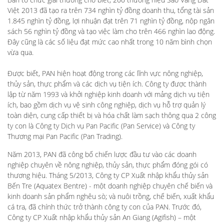
Việt 2013 đã tạo ra trên 734 nghìn tỷ đồng doanh thu, tổng tài sản
1.845 nghìn tỷ đồng, lợi nhuận đạt trên 71 nghìn tỷ đồng, nộp ngân
sách 56 nghìn tỷ đồng và tạo việc làm cho trên 466 nghìn lao động.
Đây cũng là các số liệu đạt mức cao nhất trong 10 năm bình chọn
vừa qua.
Được biết, PAN hiện hoạt động trong các lĩnh vực nông nghiệp,
thủy sản, thực phẩm và các dịch vụ tiện ích. Công ty được thành
lập từ năm 1993 và khởi nghiệp kinh doanh với mảng dịch vụ tiện
ích, bao gồm dịch vụ vệ sinh công nghiệp, dịch vụ hỗ trợ quản lý
toàn diện, cung cấp thiết bị và hóa chất làm sạch thông qua 2 công
ty con là Công ty Dịch vụ Pan Pacific (Pan Service) và Công ty
Thương mại Pan Pacific (Pan Trading).
Năm 2013, PAN đã công bố chiến lược đầu tư vào các doanh
nghiệp chuyên về nông nghiệp, thủy sản, thực phẩm đóng gói có
thương hiệu. Tháng 5/2013, Công ty CP Xuất nhập khẩu thủy sản
Bến Tre (Aquatex Bentre) - một doanh nghiệp chuyên chế biến và
kinh doanh sản phẩm nghêu sò; và nuôi trồng, chế biến, xuất khẩu
cá tra, đã chính thức trở thành công ty con của PAN. Trước đó,
Công ty CP Xuất nhập khẩu thủy sản An Giang (Agifish) – một