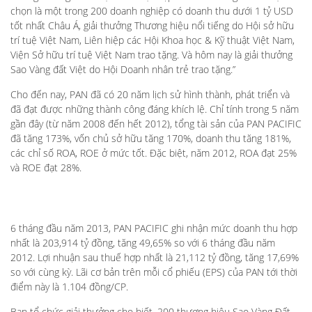
chọn là một trong 200 doanh nghiệp có doanh thu dưới 1 tỷ USD
tốt nhất Châu Á, giải thưởng Thương hiệu nổi tiếng do Hội sở hữu
trí tuệ Việt Nam, Liên hiệp các Hội Khoa học & Kỹ thuật Việt Nam,
Viện Sở hữu trí tuệ Việt Nam trao tặng. Và hôm nay là giải thưởng
Sao Vàng đất Việt do Hội Doanh nhân trẻ trao tặng.”
Cho đến nay, PAN đã có 20 năm lịch sử hình thành, phát triển và
đã đạt được những thành công đáng khích lệ. Chỉ tính trong 5 năm
gần đây (từ năm 2008 đến hết 2012), tổng tài sản của PAN PACIFIC
đã tăng 173%, vốn chủ sở hữu tăng 170%, doanh thu tăng 181%,
các chỉ số ROA, ROE ở mức tốt. Đặc biệt, năm 2012, ROA đạt 25%
và ROE đạt 28%.
6 tháng đầu năm 2013, PAN PACIFIC ghi nhận mức doanh thu hợp
nhất là 203,914 tỷ đồng, tăng 49,65% so với 6 tháng đầu năm
2012. Lợi nhuận sau thuế hợp nhất là 21,112 tỷ đồng, tăng 17,69%
so với cùng kỳ. Lãi cơ bản trên mỗi cổ phiếu (EPS) của PAN tới thời
điểm này là 1.104 đồng/CP.
Ban tổ chức giải thưởng cho biết, 200 thương hiệu Sao Vàng Đất