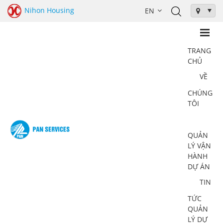
Nihon Housing
TRANG
CHỦ
VỀ
CHÚNG
TÔI
QUẢN
LÝ VẬN
HÀNH
DỰ ÁN
TIN
TỨC
QUẢN
LÝ DỰ