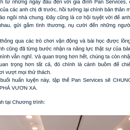
h từ những ngày đầu đến với gia đình Pan Services,
của các anh chị đi trước, hồi tưởng lại chính bản thân
o ngôi nhà chung. Đây cũng là cơ hội tuyệt vời để anh 
hau, gửi gắm tình thương, nụ cười đến những ngườ
thông qua các trò chơi vận động và bài học được lồn
inh cũng đã từng bước nhận ra năng lực thật sự của bả
mình vẫn nghĩ. Và quan trọng hơn hết, chúng ta còn nh
quan trọng hơn tất cả, đó chính là cánh buồm để chi
hơi vượt mọi thử
thách.
u buổi huấn luyện này, tập thể Pan Services sẽ C
 PHÁ VƯƠN XA.
h tại Chương trình: