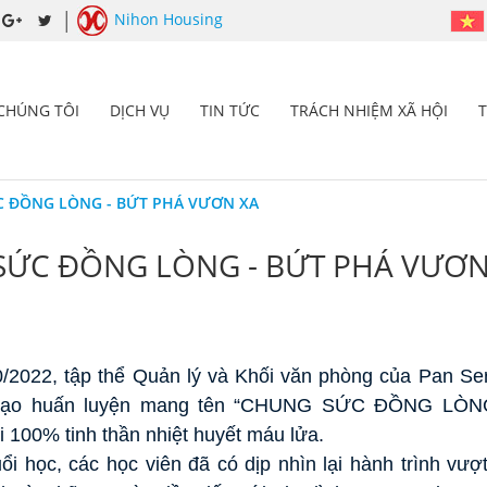
Nihon Housing
 CHÚNG TÔI
DỊCH VỤ
TIN TỨC
TRÁCH NHIỆM XÃ HỘI
 ĐỒNG LÒNG - BỨT PHÁ VƯƠN XA
ỨC ĐỒNG LÒNG - BỨT PHÁ VƯƠN
/2022, tập thể Quản lý và Khối văn phòng của Pan Se
 tạo huấn luyện mang tên “CHUNG SỨC ĐỒNG LÒ
100% tinh thần nhiệt huyết máu lửa.
ổi học, các học viên đã có dịp nhìn lại hành trình vượ