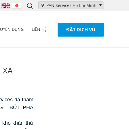
PAN Services Hồ Chí Minh
TUYỂN DỤNG
LIÊN HỆ
ĐẶT DỊCH VỤ
 XA
rvices đã tham
NG - BỨT PHÁ
t khó khăn thử