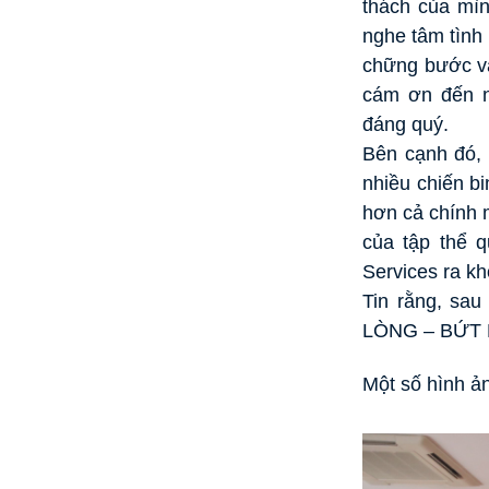
thách của mìn
nghe tâm tình 
chững bước và
cám ơn đến n
đáng quý.
Bên cạnh đó, 
nhiều chiến b
hơn cả chính 
của tập thể 
Services ra k
Tin rằng, sa
LÒNG – BỨT
Một số hình ản