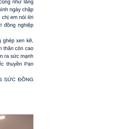
 cũng như lắng
 mình ngày chập
chị em nói lời
i đồng nghiệp
g ghép xen kẽ,
n thân còn cao
ận ra sức mạnh
ếc thuyền Pan
HUNG SỨC ĐỒNG