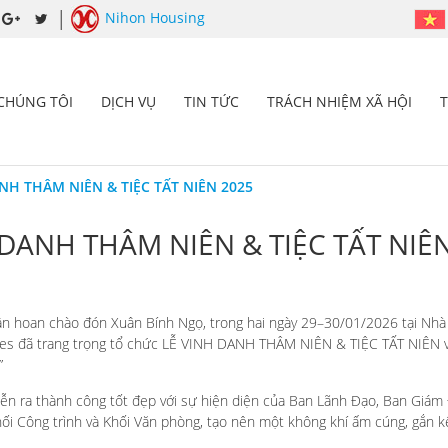
Nihon Housing
 CHÚNG TÔI
DỊCH VỤ
TIN TỨC
TRÁCH NHIỆM XÃ HỘI
NH THÂM NIÊN & TIỆC TẤT NIÊN 2025
 DANH THÂM NIÊN & TIỆC TẤT NIÊ
ân hoan chào đón Xuân Bính Ngọ, trong hai ngày 29–30/01/2026 tại Nhà 
ces đã trang trọng tổ chức LỄ VINH DANH THÂM NIÊN & TIỆC TẤT NIÊN v
”
iễn ra thành công tốt đẹp với sự hiện diện của Ban Lãnh Đạo, Ban Giám
i Công trình và Khối Văn phòng, tạo nên một không khí ấm cúng, gắn kết