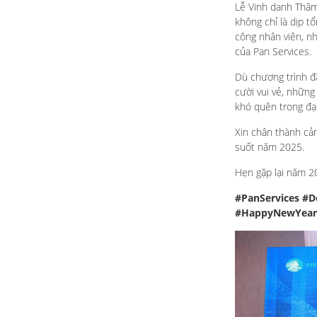
Lễ Vinh danh Thâm
không chỉ là dịp t
công nhân viên, nh
của Pan Services.
Dù chương trình đ
cười vui vẻ, những
khó quên trong đại
Xin chân thành cả
suốt năm 2025.
Hẹn gặp lại năm 20
#PanServices
#D
#HappyNewYear