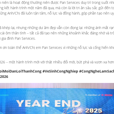
 niên là hoạt động thường niên được Pan Services duy trì trong suốt n
ổng kết hành trình một năm đã qua, mà còn là lời tri ân sâu sắc gửi đến 
ững Anh/Chị đã luôn tận tâm, nỗ lực và đồng hành, góp phần tạo nên uy
ã khép lại, nhưng những dư âm đẹp vẫn còn đọng lại: những ánh mắt rạ
 cái ôm thân tình – tất cả đã tạo nên những khoảnh khắc đáng nhớ và tr
 gia đình Pan Services.
m ơn toàn thể Anh/Chị em Pan Services vì những nỗ lực và cống hiến k
26 – một hành trình mới với thật nhiều đổi mới, bứt phá và vươn xa hơn
oiMoiDanLoiThanhCong
#VeSinhCongNghiep
#CongNgheLamSac
2026