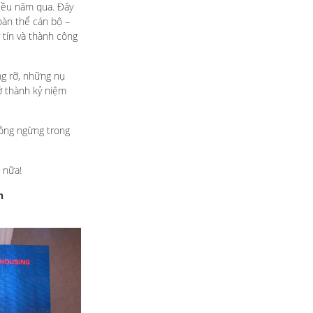
hiều năm qua. Đây
toàn thể cán bộ –
 tín và thành công
ng rỡ, những nụ
ở thành kỷ niệm
hông ngừng trong
 nữa!
h