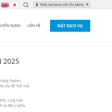
PAN Services Hồ Chí Minh
TUYỂN DỤNG
LIÊN HỆ
ĐẶT DỊCH VỤ
N 2025
hàng Pavillon,
ới chủ đề “Đổi mới
 Đốc, cùng toàn
 và đầy ý nghĩa.