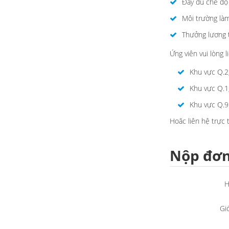
Đầy đủ chế độ 
Môi trường làm 
Thưởng lương t
Ứng viên vui lòng l
Khu vực Q.2
Khu vực Q.1
Khu vực Q.9
Hoăc liên hệ trực 
Nộp đơn
H
Giớ