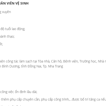
ÂN VIÊN VỆ SINH
g xuyên
độ tuổi lao động;
hành thạo;
t;
iện công tác làm sạch tại Tòa nhà, Căn hộ, Bệnh viện, Trường học, Nhà 
h Bình Dương, tỉnh Đồng Nai, Tp. Nha Trang
công việc ổn định lâu dài;
 thêm phụ cấp chuyên cần, phụ cấp công trình,…được bố trí tăng ca nếu