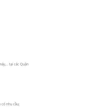
máy,… tại các Quận
 có nhu cầu;