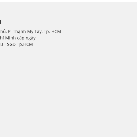
H
Phủ, P. Thạnh Mỹ Tây, Tp. HCM -
Chí Minh cấp ngày
CB - SGD Tp.HCM