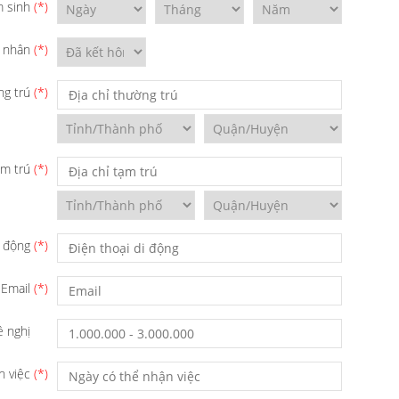
 sinh
n nhân
ng trú
ạm trú
i động
Email
 nghị
n việc