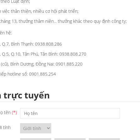
theo Luật định;
việc thân thiện, nhiều cơ hội phát triển;
háng 13, thưởng thâm niên... thưởng khác theo quy định công ty;
iên hệ:
, Q.7, Bình Thạnh: 0938.808.286
, Q.5, Q.10, Tân Phú, Tân Bình: 0938.808.270
 (cũ), Bình Dương, Đồng Nai: 0901.885.220
tiếp hotline số: 0901.885.254
 trực tuyến
ọ tên
i tính