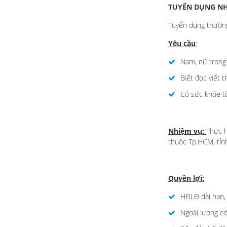
TUYỂN DỤNG NH
Tuyển dụng thườn
Yêu cầu
:
Nam, nữ trong 
Biết đọc viết t
Có sức khỏe tố
Nhiệm vụ:
Thực h
thuộc Tp.HCM, tỉn
Quyền lợi:
HĐLĐ dài hạn, 
Ngoài lương có