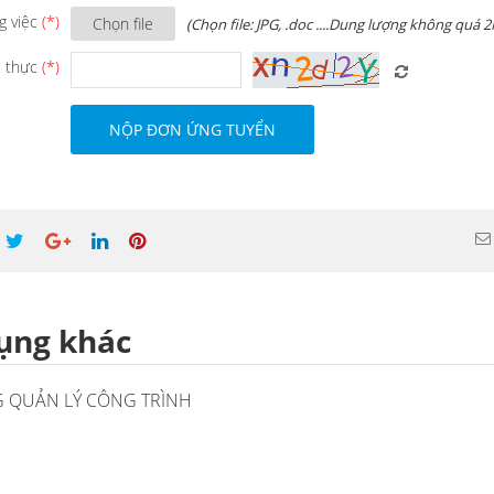
g việc
Chọn file
(Chọn file: JPG, .doc ....Dung lượng không quá 
 thực
NỘP ĐƠN ỨNG TUYỂN
ụng khác
 QUẢN LÝ CÔNG TRÌNH