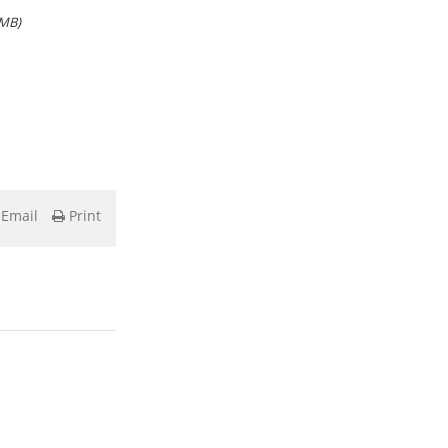
2MB)
Email
Print