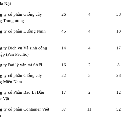
Hà Nội
g ty cổ phần Giống cây
26
4
38
ng Trung ương
g ty cổ phần Đường Ninh
45
4
18
g ty Dịch vụ Vệ sinh công
14
4
17
ệp (Pan Pacific)
 ty Đại lý vận tải SAFI
16
2
8
g ty cổ phần Giống cây
22
3
28
ng Miền Nam
g ty cổ Phần Bao Bì Dầu
17
2
12
c Vật
g ty cổ phần Container Việt
37
11
52
m