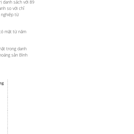
ị danh sách với 89
ạnh so với chỉ
 nghiệp từ
 có mặt từ năm
mặt trong danh
khoáng sản Bình
ờng