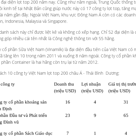
 đại diện lọt top 200 năm nay. Cũng như năm ngoái, Trung Quốc thống tr
ồi kinh tế tại Nhật Bản cũng giúp nước này có 17 công ty lọt top, tăng m
vài năm gần đây. Ngoài Việt Nam, khu vực Đông Nam Á còn có các doanh
an, Indonesia, Malaysia và Singapore.
danh sách này chỉ được liệt kê và không có xếp hạng. Chỉ 52 đại diện là
ng góp nhiều cái tên nhất là Công nghệ thông tin với 55 hãng.
 cổ phần Sữa Việt Nam (Vinamilk) là đại diện đầu tiên của Việt Nam có 
đã tăng lên 10 trong năm 2011 và xuống 8 năm ngoái. Công ty cổ phần 
 phần Container là hai hãng còn trụ lại từ năm 2012.
ách 10 công ty Việt Nam lọt top 200 châu Á - Thái Bình Dương:
 công ty
Doanh thu
Lợi nhuận
Giá trị thị trư
(triệu USD)
(triệu USD)
(triệu USD)
g ty cổ phần khoáng sản
16
4
31
h Định
hần Đầu tư và Phát triển
23
9
65
g Đình vũ
g ty cổ phần Sách Giáo dục
7
1
4