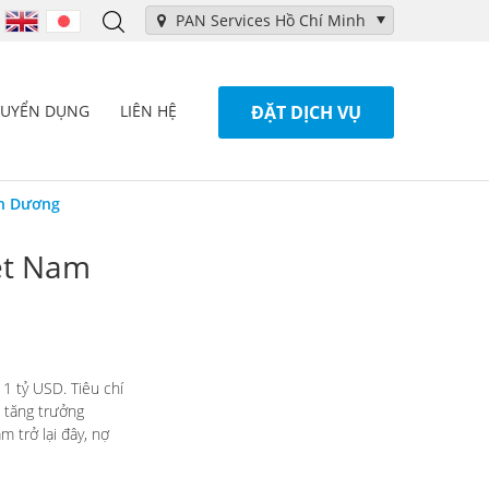
PAN Services Hồ Chí Minh
TUYỂN DỤNG
LIÊN HỆ
ĐẶT DỊCH VỤ
nh Dương
iệt Nam
1 tỷ USD. Tiêu chí
, tăng trưởng
 trở lại đây, nợ