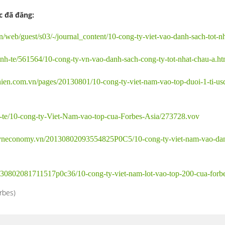
c đã đăng:
n/web/guest/s03/-/journal_content/10-cong-ty-viet-vao-danh-sach-tot-n
/Kinh-te/561564/10-cong-ty-vn-vao-danh-sach-cong-ty-tot-nhat-chau-a.ht
ien.com.vn/pages/20130801/10-cong-ty-viet-nam-vao-top-duoi-1-ti-usd
h-te/10-cong-ty-Viet-Nam-vao-top-cua-Forbes-Asia/273728.vov
.vneconomy.vn/20130802093554825P0C5/10-cong-ty-viet-nam-vao-danh
0130802081711517p0c36/10-cong-ty-viet-nam-lot-vao-top-200-cua-forbe
rbes)