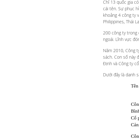
Chỉ 13 quốc gia có
cái tên. Sự phục h
khoảng 4 công ty 
Philippines, Thái L
200 công ty trong 
ngoái. Lĩnh vực đó
Năm 2010, Công ty
sách. Con số này 
Định và Công ty cổ
Dưới đây là danh s
Tên
Côn
Bìn
Cổ p
Cản
Côn