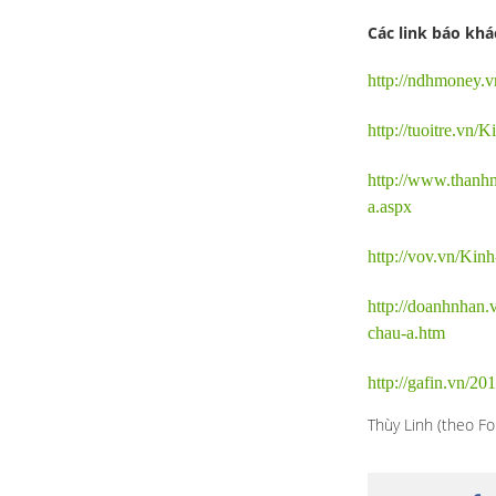
Các link báo khá
http://ndhmoney.v
http://tuoitre.vn
http://www.thanhn
a.aspx
http://vov.vn/Kin
http://doanhnhan
chau-a.htm
http://gafin.vn/2
Thùy Linh
(theo Fo