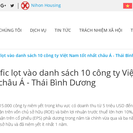
Nihon Housing
 CHÚNG TÔI
DỊCH VỤ
TIN TỨC
TRÁCH NHIỆM XÃ HỘI
 lọt vào danh sách 10 công ty Việt Nam tốt nhất châu Á - Thái Bì
fic lọt vào danh sách 10 công ty V
 châu Á - Thái Bình Dương
15.000 công ty niêm yết trong khu vực có doanh thu từ 5 triệu USD đến 
uận trên vốn chủ sở hữu (ROE) và biên lợi nhuận trước thuế lớn hơn 10%
uận trên cổ phiếu (EPS) phải dương trong năm tài chính vừa qua và ba năm
sở hữu và đã niêm yết ít nhất 1 năm.