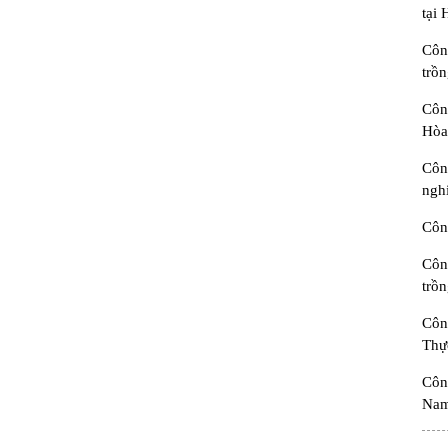
tại 
Côn
trồ
Côn
Hòa
Côn
nghi
Công
Côn
trồ
Côn
Thự
Côn
Na